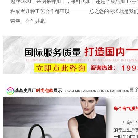
贴牌OEM，来图来样加工，来料代加工还是半成品加工任
种或者几种工艺合作都可以————总之您的需求就是我
荣幸。合作共赢!
更多
基基皮具厂
时尚包款
展示
/
GGPIJU FASHION SHOES EXHIBITION
每个有气质
厂房生产
的专业生产
一时间制定