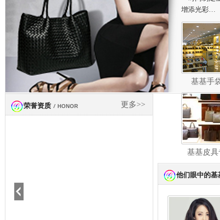
增添光彩…
基基手
更多>>
荣誉资质
/
HONOR
基基皮具
他们眼中的基