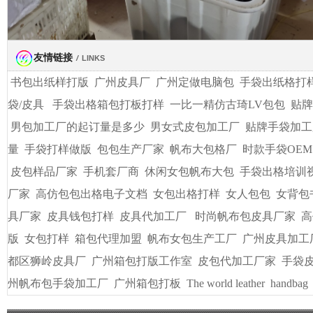
友情链接
/
LINKS
书包出纸样打版
广州皮具厂
广州定做电脑包
手袋出纸格打
袋/皮具
手袋出格箱包打板打样
一比一精仿古琦LV包包
贴牌
男包加工厂的起订量是多少
男女式皮包加工厂
贴牌手袋加工
量
手袋打样做版
包包生产厂家
帆布大包格厂
时款手袋OEM
皮包样品厂家
手机套厂商
休闲女包帆布大包
手袋出格培训
厂家
高仿包包出格电子文档
女包出格打样
女人包包
女背包
具厂家
皮具钱包打样
皮具代加工厂
时尚帆布包皮具厂家
高
版
女包打样
箱包代理加盟
帆布女包生产工厂
广州皮具加工
都区狮岭皮具厂
广州箱包打版工作室
皮包代加工厂家
手袋
州帆布包手袋加工厂
广州箱包打板
The world leather
handbag