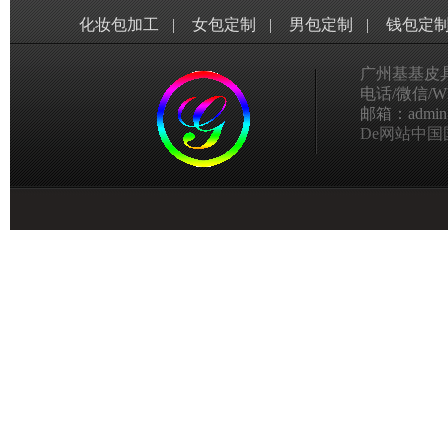
化妆包加工
|
女包定制
|
男包定制
|
钱包定
广州基基皮
电话/微信/Wha
邮箱：admin@g
De网站中国国