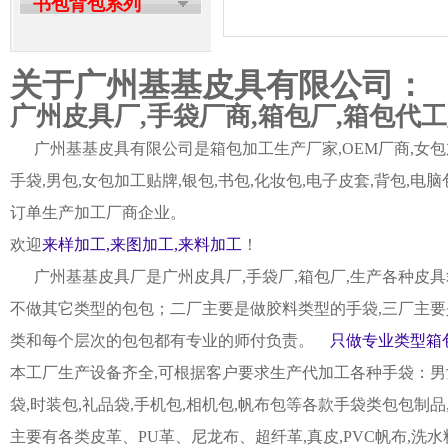
书包背包系列
关于广州基基皮具有限公司：
广州皮具厂,手袋厂商,箱包厂,箱包代
广州基基皮具有限公司是箱包加工生产厂家,OEM厂商,女包加
手袋,男包,女包加工贴牌,银包,书包,化妆包,电子皮套,背包
订单生产加工厂商企业。
欢迎
来样加工,来图加工,来料加工
！
广州基基皮具厂是广州皮具厂,手袋厂,箱包厂,生产各种皮具
不做其它类型的包包；二厂主要是做胶料类型的手袋,三厂主要
类和每个层次的包包都有专业的师付负责。
只做专业类型箱包
本工厂生产设备齐全,可根据客户要求生产代加工各种手袋：男女皮
袋,时装包,礼品袋,手机包,相机包,帆布包等各款手袋类包包制
主要有各类皮革、PU革、尼龙布、超纤革,真皮,PVC帆布,洗水