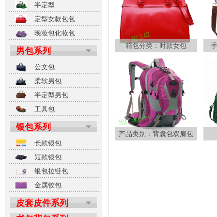
半定型
定型女款包包
晚妆包化妆包
箱包分类：时款女包
男包系列
公文包
柔软男包
半定型男包
工具包
银包系列
产品类别：背囊包双肩包
长款银包
短款银包
银包拉链包
金属铰包
皮套皮件系列