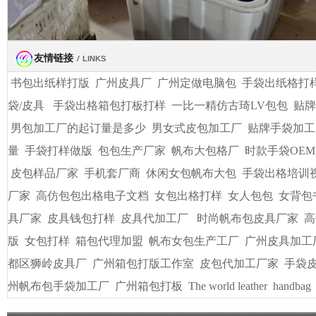
友情链接
/
LINKS
书包出纸样打版
广州皮具厂
广州定做电脑包
手袋出纸格打
袋/皮具
手袋出格箱包打板打样
一比一精仿古琦LV包包
贴牌
男包加工厂的起订量是多少
男女式皮包加工厂
贴牌手袋加工
量
手袋打样做版
包包生产厂家
帆布大包格厂
时款手袋OEM
皮包样品厂家
手机套厂商
休闲女包帆布大包
手袋出格培训
厂家
高仿包包出格电子文档
女包出格打样
女人包包
女背包
具厂家
皮具钱包打样
皮具代加工厂
时尚帆布包皮具厂家
高
版
女包打样
箱包代理加盟
帆布女包生产工厂
广州皮具加工
都区狮岭皮具厂
广州箱包打版工作室
皮包代加工厂家
手袋
州帆布包手袋加工厂
广州箱包打板
The world leather
handbag