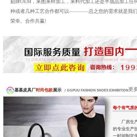
贴牌OEM，来图来样加工，来料代加工还是半成品加工任
种或者几种工艺合作都可以————总之您的需求就是我
荣幸。合作共赢!
更多
基基皮具厂
时尚包款
展示
/
GGPIJU FASHION SHOES EXHIBITION
每个有气质
厂房生产
的专业生产
一时间制定