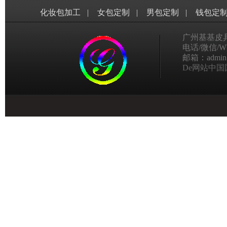
化妆包加工
|
女包定制
|
男包定制
|
钱包定
广州基基皮
电话/微信/Wha
邮箱：admin@g
De网站中国国