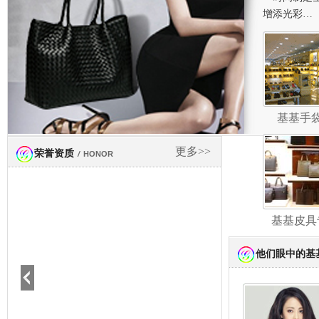
增添光彩…
基基手
更多>>
荣誉资质
/
HONOR
基基皮具
他们眼中的基