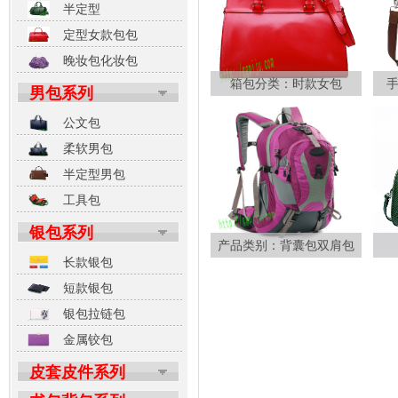
半定型
定型女款包包
晚妆包化妆包
箱包分类：时款女包
男包系列
公文包
柔软男包
半定型男包
工具包
银包系列
产品类别：背囊包双肩包
长款银包
短款银包
银包拉链包
金属铰包
皮套皮件系列