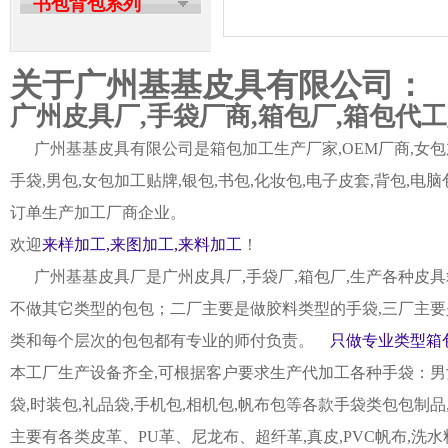
书包背包系列
关于广州基基皮具有限公司：
广州皮具厂,手袋厂商,箱包厂,箱包代
广州基基皮具有限公司是箱包加工生产厂家,OEM厂商,女包加
手袋,男包,女包加工贴牌,银包,书包,化妆包,电子皮套,背包
订单生产加工厂商企业。
欢迎
来样加工,来图加工,来料加工
！
广州基基皮具厂是广州皮具厂,手袋厂,箱包厂,生产各种皮具
不做其它类型的包包；二厂主要是做胶料类型的手袋,三厂主要
类和每个层次的包包都有专业的师付负责。
只做专业类型箱包
本工厂生产设备齐全,可根据客户要求生产代加工各种手袋：男女皮
袋,时装包,礼品袋,手机包,相机包,帆布包等各款手袋类包包制
主要有各类皮革、PU革、尼龙布、超纤革,真皮,PVC帆布,洗水