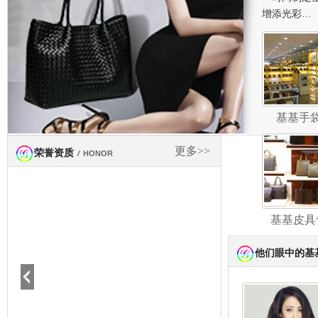
增添光彩…
基基手
更多>>
荣誉资质
/
HONOR
基基皮具
他们眼中的基