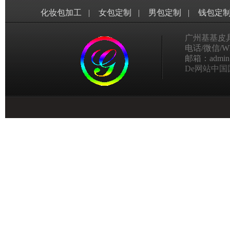
化妆包加工
|
女包定制
|
男包定制
|
钱包定
广州基基皮
电话/微信/Wha
邮箱：admin@g
De网站中国国