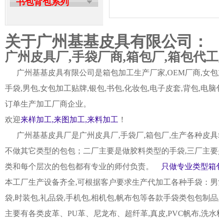
书包背包系列
关于广州基基皮具有限公司：
广州皮具厂,手袋厂商,箱包厂,箱包代
广州基基皮具有限公司是箱包加工生产厂家,OEM厂商,女包加
手袋,男包,女包加工贴牌,银包,书包,化妆包,电子皮套,背包
订单生产加工厂商企业。
欢迎
来样加工,来图加工,来料加工
！
广州基基皮具厂是广州皮具厂,手袋厂,箱包厂,生产各种皮具
不做其它类型的包包；二厂主要是做胶料类型的手袋,三厂主要
类和每个层次的包包都有专业的师付负责。
只做专业类型箱包
本工厂生产设备齐全,可根据客户要求生产代加工各种手袋：男女皮
袋,时装包,礼品袋,手机包,相机包,帆布包等各款手袋类包包制
主要有各类皮革、PU革、尼龙布、超纤革,真皮,PVC帆布,洗水