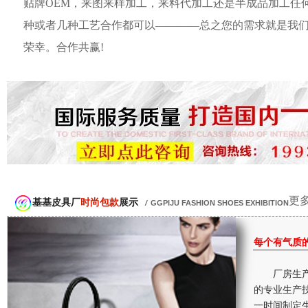
贴牌OEM，来图来样加工，来料代加工还是半成品加工任
种或者几种工艺合作都可以————总之您的需求就是我
荣幸。合作共赢!
更多
基基皮具厂
时尚包款
展示
/
GGPIJU FASHION SHOES EXHIBITION
每个有气质
厂房生产
的专业生产
一时间制定