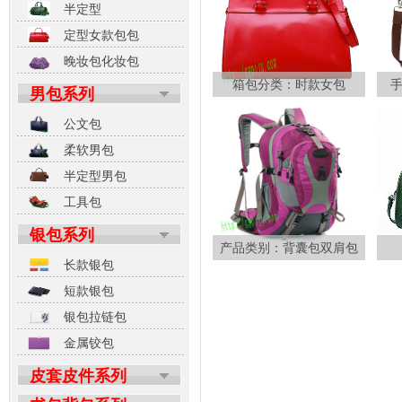
半定型
定型女款包包
晚妆包化妆包
箱包分类：时款女包
男包系列
公文包
柔软男包
半定型男包
工具包
银包系列
产品类别：背囊包双肩包
长款银包
短款银包
银包拉链包
金属铰包
皮套皮件系列