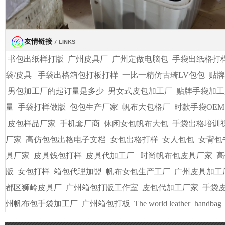
友情链接
/
LINKS
书包出纸样打版
广州皮具厂
广州定做电脑包
手袋出纸格打
袋/皮具
手袋出格箱包打板打样
一比一精仿古琦LV包包
贴牌
男包加工厂的起订量是多少
男女式皮包加工厂
贴牌手袋加工
量
手袋打样做版
包包生产厂家
帆布大包格厂
时款手袋OEM
皮包样品厂家
手机套厂商
休闲女包帆布大包
手袋出格培训
厂家
高仿包包出格电子文档
女包出格打样
女人包包
女背包
具厂家
皮具钱包打样
皮具代加工厂
时尚帆布包皮具厂家
高
版
女包打样
箱包代理加盟
帆布女包生产工厂
广州皮具加工
都区狮岭皮具厂
广州箱包打版工作室
皮包代加工厂家
手袋
州帆布包手袋加工厂
广州箱包打板
The world leather
handbag