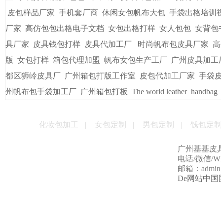
皮包样品厂家
手机套厂商
休闲女包帆布大包
手袋出格培训
厂家
高仿包包出格电子文档
女包出格打样
女人包包
女背包
具厂家
皮具钱包打样
皮具代加工厂
时尚帆布包皮具厂家
高
版
女包打样
箱包代理加盟
帆布女包生产工厂
广州皮具加工
都区狮岭皮具厂
广州箱包打版工作室
皮包代加工厂家
手袋
州帆布包手袋加工厂
广州箱包打板
The world leather
handbag
化妆包加工
|
女包定制
|
男包定制
|
钱包定
广州基基皮
电话/微信/Wha
邮箱：admin@g
De网站中国国