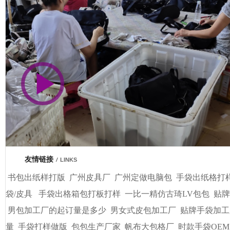
市商会会员单位
友情链接
/
LINKS
书包出纸样打版
广州皮具厂
广州定做电脑包
手袋出纸格打
袋/皮具
手袋出格箱包打板打样
一比一精仿古琦LV包包
贴牌
男包加工厂的起订量是多少
男女式皮包加工厂
贴牌手袋加工
量
手袋打样做版
包包生产厂家
帆布大包格厂
时款手袋OEM