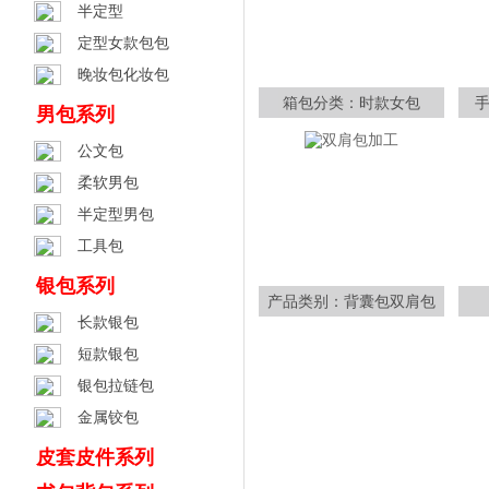
半定型
定型女款包包
晚妆包化妆包
箱包分类：时款女包
男包系列
公文包
柔软男包
半定型男包
工具包
银包系列
产品类别：背囊包双肩包
长款银包
短款银包
银包拉链包
金属铰包
皮套皮件系列