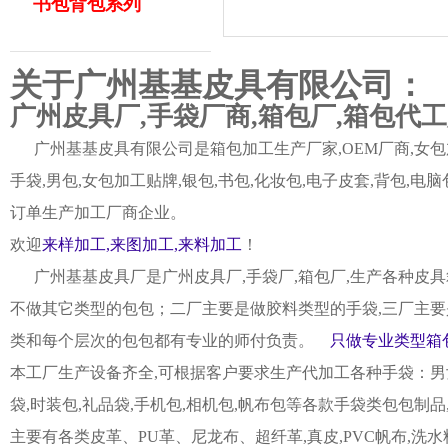
书包背包系列
关于广州基基皮具有限公司：
广州皮具厂,手袋厂商,箱包厂,箱包代
广州基基皮具有限公司是箱包加工生产厂家,OEM厂商,女包加
手袋,男包,女包加工贴牌,银包,书包,化妆包,电子皮套,背包
订单生产加工厂商企业。
欢迎
来样加工,来图加工,来料加工
！
广州基基皮具厂是广州皮具厂,手袋厂,箱包厂,生产各种皮具
不做其它类型的包包；二厂主要是做胶料类型的手袋,三厂主要
类和每个层次的包包都有专业的师付负责。
只做专业类型箱包
本工厂生产设备齐全,可根据客户要求生产代加工各种手袋：男女皮
袋,时装包,礼品袋,手机包,相机包,帆布包等各款手袋类包包制
主要有各类皮革、PU革、尼龙布、超纤革,真皮,PVC帆布,洗水