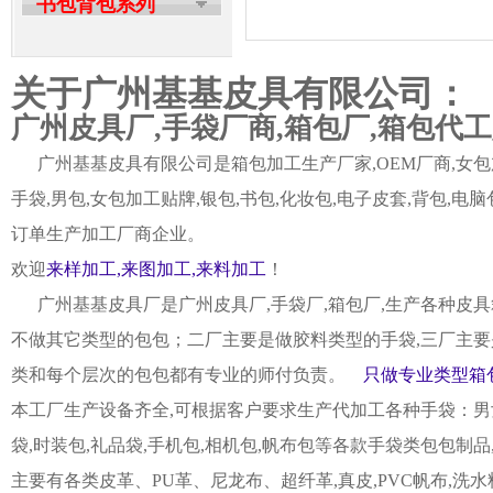
书包背包系列
关于广州基基皮具有限公司：
广州皮具厂,手袋厂商,箱包厂,箱包代
广州基基皮具有限公司是箱包加工生产厂家,OEM厂商,女包加
手袋,男包,女包加工贴牌,银包,书包,化妆包,电子皮套,背包
订单生产加工厂商企业。
欢迎
来样加工,来图加工,来料加工
！
广州基基皮具厂是广州皮具厂,手袋厂,箱包厂,生产各种皮具
不做其它类型的包包；二厂主要是做胶料类型的手袋,三厂主要
类和每个层次的包包都有专业的师付负责。
只做专业类型箱包
本工厂生产设备齐全,可根据客户要求生产代加工各种手袋：男女皮
袋,时装包,礼品袋,手机包,相机包,帆布包等各款手袋类包包制
主要有各类皮革、PU革、尼龙布、超纤革,真皮,PVC帆布,洗水