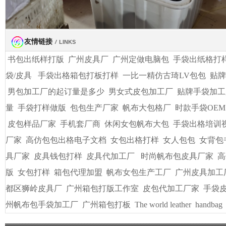
友情链接
/
LINKS
书包出纸样打版
广州皮具厂
广州定做电脑包
手袋出纸格打
袋/皮具
手袋出格箱包打板打样
一比一精仿古琦LV包包
贴牌
男包加工厂的起订量是多少
男女式皮包加工厂
贴牌手袋加工
量
手袋打样做版
包包生产厂家
帆布大包格厂
时款手袋OEM
皮包样品厂家
手机套厂商
休闲女包帆布大包
手袋出格培训
厂家
高仿包包出格电子文档
女包出格打样
女人包包
女背包
具厂家
皮具钱包打样
皮具代加工厂
时尚帆布包皮具厂家
高
版
女包打样
箱包代理加盟
帆布女包生产工厂
广州皮具加工
都区狮岭皮具厂
广州箱包打版工作室
皮包代加工厂家
手袋
州帆布包手袋加工厂
广州箱包打板
The world leather
handbag