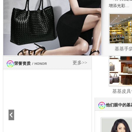
增添光彩…
基基手
更多>>
荣誉资质
/
HONOR
基基皮具
他们眼中的基