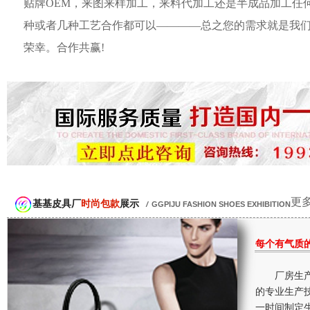
贴牌OEM，来图来样加工，来料代加工还是半成品加工任
种或者几种工艺合作都可以————总之您的需求就是我
荣幸。合作共赢!
更多
基基皮具厂
时尚包款
展示
/
GGPIJU FASHION SHOES EXHIBITION
每个有气质
厂房生产
的专业生产
一时间制定