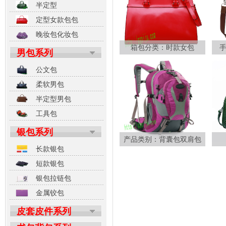
半定型
定型女款包包
晚妆包化妆包
箱包分类：时款女包
男包系列
公文包
柔软男包
半定型男包
工具包
银包系列
产品类别：背囊包双肩包
长款银包
短款银包
银包拉链包
金属铰包
皮套皮件系列