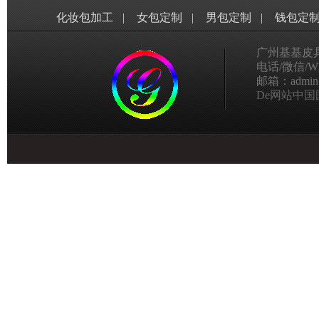
化妆包加工
|
女包定制
|
男包定制
|
钱包定
广州基基皮
电话/微信/Wha
邮箱：admin@g
De网站中国国