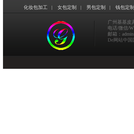
化妆包加工
|
女包定制
|
男包定制
|
钱包定
广州基基皮
电话/微信/Wha
邮箱：admin@g
De网站中国国