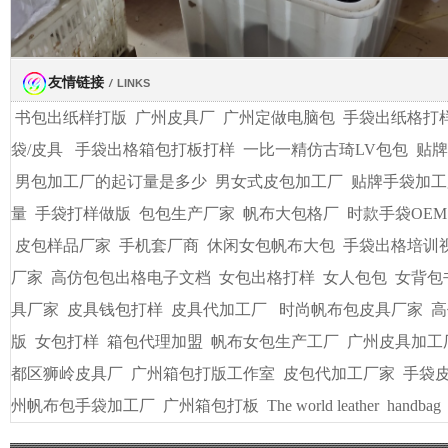
友情链接
/
LINKS
书包出纸样打版
广州皮具厂
广州定做电脑包
手袋出纸格打
袋/皮具
手袋出格箱包打板打样
一比一精仿古琦LV包包
贴牌
男包加工厂的起订量是多少
男女式皮包加工厂
贴牌手袋加工
量
手袋打样做版
包包生产厂家
帆布大包格厂
时款手袋OEM
皮包样品厂家
手机套厂商
休闲女包帆布大包
手袋出格培训
厂家
高仿包包出格电子文档
女包出格打样
女人包包
女背包
具厂家
皮具钱包打样
皮具代加工厂
时尚帆布包皮具厂家
高
版
女包打样
箱包代理加盟
帆布女包生产工厂
广州皮具加工
都区狮岭皮具厂
广州箱包打版工作室
皮包代加工厂家
手袋
州帆布包手袋加工厂
广州箱包打板
The world leather
handbag