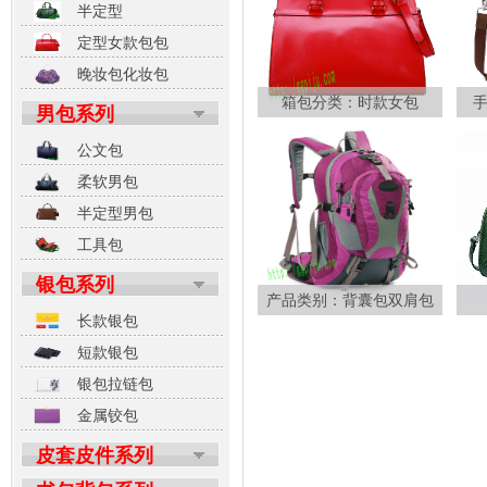
半定型
定型女款包包
晚妆包化妆包
箱包分类：时款女包
男包系列
公文包
柔软男包
半定型男包
工具包
银包系列
产品类别：背囊包双肩包
长款银包
短款银包
银包拉链包
金属铰包
皮套皮件系列