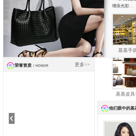
增添光彩…
基基手
更多>>
荣誉资质
/
HONOR
基基皮具
他们眼中的基