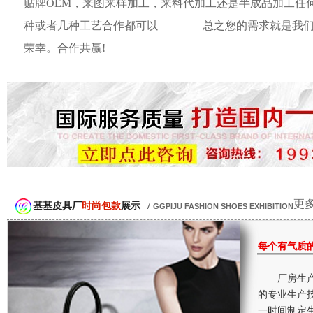
贴牌OEM，来图来样加工，来料代加工还是半成品加工任
种或者几种工艺合作都可以————总之您的需求就是我
荣幸。合作共赢!
更多
基基皮具厂
时尚包款
展示
/
GGPIJU FASHION SHOES EXHIBITION
每个有气质
厂房生产
的专业生产
一时间制定