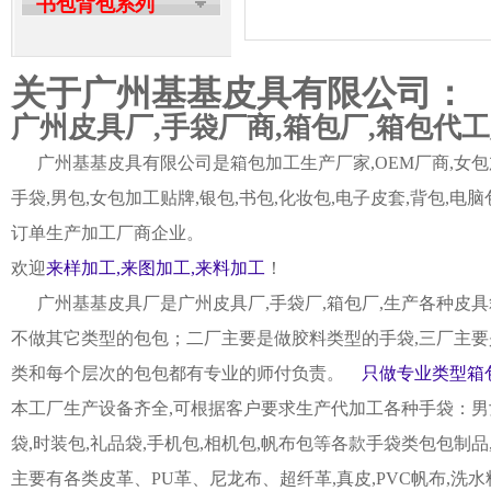
书包背包系列
关于广州基基皮具有限公司：
广州皮具厂,手袋厂商,箱包厂,箱包代
广州基基皮具有限公司是箱包加工生产厂家,OEM厂商,女包加
手袋,男包,女包加工贴牌,银包,书包,化妆包,电子皮套,背包
订单生产加工厂商企业。
欢迎
来样加工,来图加工,来料加工
！
广州基基皮具厂是广州皮具厂,手袋厂,箱包厂,生产各种皮具
不做其它类型的包包；二厂主要是做胶料类型的手袋,三厂主要
类和每个层次的包包都有专业的师付负责。
只做专业类型箱包
本工厂生产设备齐全,可根据客户要求生产代加工各种手袋：男女皮
袋,时装包,礼品袋,手机包,相机包,帆布包等各款手袋类包包制
主要有各类皮革、PU革、尼龙布、超纤革,真皮,PVC帆布,洗水