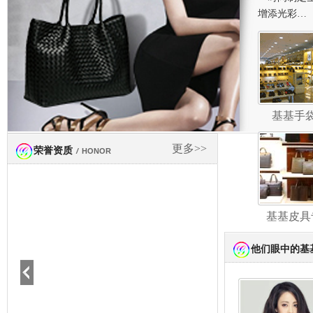
增添光彩…
基基手
更多>>
荣誉资质
/
HONOR
基基皮具
他们眼中的基