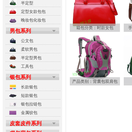
半定型
定型女款包包
晚妆包化妆包
箱包分类：时款女包
男包系列
公文包
柔软男包
半定型男包
工具包
银包系列
产品类别：背囊包双肩包
长款银包
短款银包
银包拉链包
金属铰包
皮套皮件系列