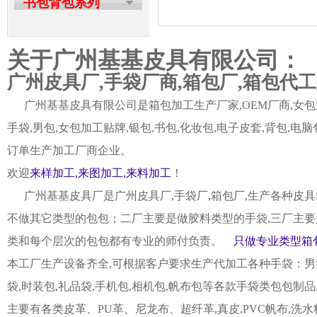
书包背包系列
关于广州基基皮具有限公司：
广州皮具厂,手袋厂商,箱包厂,箱包代
广州基基皮具有限公司是箱包加工生产厂家,OEM厂商,女包加
手袋,男包,女包加工贴牌,银包,书包,化妆包,电子皮套,背包
订单生产加工厂商企业。
欢迎
来样加工,来图加工,来料加工
！
广州基基皮具厂是广州皮具厂,手袋厂,箱包厂,生产各种皮具
不做其它类型的包包；二厂主要是做胶料类型的手袋,三厂主要
类和每个层次的包包都有专业的师付负责。
只做专业类型箱包
本工厂生产设备齐全,可根据客户要求生产代加工各种手袋：男女皮
袋,时装包,礼品袋,手机包,相机包,帆布包等各款手袋类包包制
主要有各类皮革、PU革、尼龙布、超纤革,真皮,PVC帆布,洗水