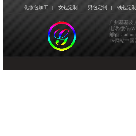
化妆包加工
|
女包定制
|
男包定制
|
钱包定
广州基基皮
电话/微信/Wha
邮箱：admin@g
De网站中国国