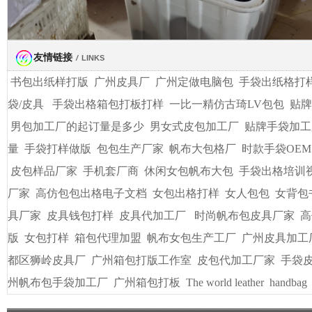
友情链接
/
LINKS
书包出纸样打版
广州皮具厂
广州定做电脑包
手袋出纸格打
袋/皮具
手袋出格箱包打板打样
一比一精仿古琦LV包包
贴牌
男包加工厂的起订量是多少
男女式皮包加工厂
贴牌手袋加工
量
手袋打样做版
包包生产厂家
帆布大包格厂
时款手袋OEM
皮包样品厂家
手机套厂商
休闲女包帆布大包
手袋出格培训
厂家
高仿包包出格电子文档
女包出格打样
女人包包
女背包
具厂家
皮具钱包打样
皮具代加工厂
时尚帆布包皮具厂家
高
版
女包打样
箱包代理加盟
帆布女包生产工厂
广州皮具加工
都区狮岭皮具厂
广州箱包打版工作室
皮包代加工厂家
手袋
州帆布包手袋加工厂
广州箱包打板
The world leather
handbag