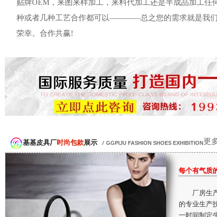
贴牌OEM，来图来样加工，来料代加工还是半成品加工任
种或者几种工艺合作都可以————总之您的需求就是我
荣幸。合作共赢!
更多
基基皮具厂
时尚包款
展示
/
GGPIJU FASHION SHOES EXHIBITION
每个有气质
厂房生产
的专业生产
一时间制定