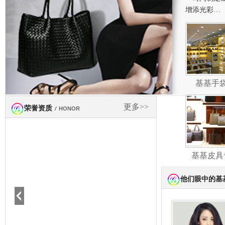
增添光彩…
基基手
更多>>
荣誉资质
/
HONOR
基基皮具
他们眼中的基