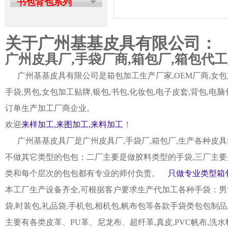
书包背包系列
关于广州基基皮具有限公司：
广州皮具厂,手袋厂商,箱包厂,箱包代
广州基基皮具有限公司是箱包加工生产厂家,OEM厂商,女包加
手袋,男包,女包加工贴牌,银包,书包,化妆包,电子皮套,背包
订单生产加工厂商企业。
欢迎
来样加工,来图加工,来料加工
！
广州基基皮具厂是广州皮具厂,手袋厂,箱包厂,生产各种皮具
不做其它类型的包包；二厂主要是做胶料类型的手袋,三厂主要
类和每个层次的包包都有专业的师付负责。
只做专业类型箱包
本工厂生产设备齐全,可根据客户要求生产代加工各种手袋：男女皮
袋,时装包,礼品袋,手机包,相机包,帆布包等各款手袋类包包制
主要有各类皮革、PU革、尼龙布、超纤革,真皮,PVC帆布,洗水