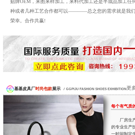
贴牌OEM，来图来样加工，来料代加工还是半成品加工任
种或者几种工艺合作都可以————总之您的需求就是我
荣幸。合作共赢!
更多
基基皮具厂
时尚包款
展示
/
GGPIJU FASHION SHOES EXHIBITION
每个有气质
厂房生产
的专业生产
一时间制定