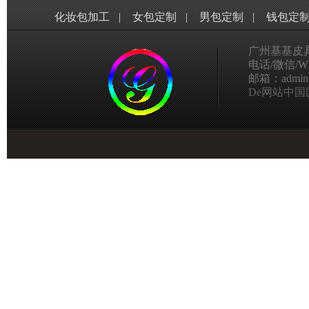
化妆包加工
|
女包定制
|
男包定制
|
钱包定
广州基基皮
电话/微信/Wha
邮箱：admin@g
De网站中国国