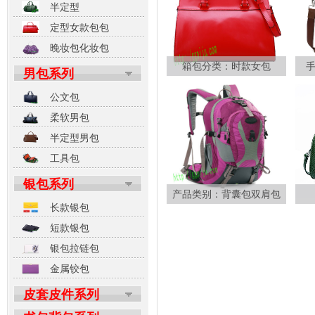
半定型
定型女款包包
晚妆包化妆包
箱包分类：时款女包
男包系列
公文包
柔软男包
半定型男包
工具包
银包系列
产品类别：背囊包双肩包
长款银包
短款银包
银包拉链包
金属铰包
皮套皮件系列