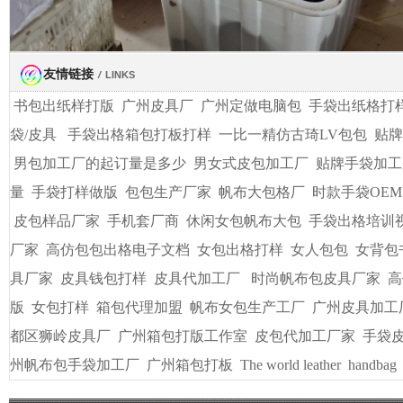
友情链接
/
LINKS
书包出纸样打版
广州皮具厂
广州定做电脑包
手袋出纸格打
袋/皮具
手袋出格箱包打板打样
一比一精仿古琦LV包包
贴牌
男包加工厂的起订量是多少
男女式皮包加工厂
贴牌手袋加工
量
手袋打样做版
包包生产厂家
帆布大包格厂
时款手袋OEM
皮包样品厂家
手机套厂商
休闲女包帆布大包
手袋出格培训
厂家
高仿包包出格电子文档
女包出格打样
女人包包
女背包
具厂家
皮具钱包打样
皮具代加工厂
时尚帆布包皮具厂家
高
版
女包打样
箱包代理加盟
帆布女包生产工厂
广州皮具加工
都区狮岭皮具厂
广州箱包打版工作室
皮包代加工厂家
手袋
州帆布包手袋加工厂
广州箱包打板
The world leather
handbag