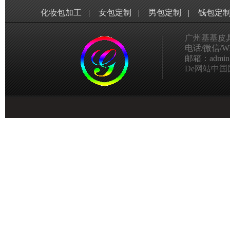
化妆包加工
|
女包定制
|
男包定制
|
钱包定
广州基基皮
电话/微信/Wha
邮箱：admin@g
De网站中国国