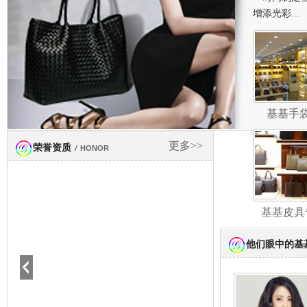
增添光彩…
基基手
更多>>
荣誉资质
/
HONOR
基基皮具
他们眼中的基