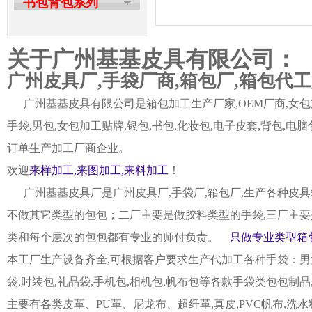
书包背包系列
关于广州基基皮具有限公司：
广州皮具厂,手袋厂商,箱包厂,箱包代
广州基基皮具有限公司是箱包加工生产厂家,OEM厂商,女包加
手袋,男包,女包加工贴牌,银包,书包,化妆包,电子皮套,背包
订单生产加工厂商企业。
欢迎
来样加工,来图加工,来料加工
！
广州基基皮具厂是广州皮具厂,手袋厂,箱包厂,生产各种皮具
不做其它类型的包包；二厂主要是做胶料类型的手袋,三厂主要
类和每个层次的包包都有专业的师付负责。
只做专业类型箱包
本工厂生产设备齐全,可根据客户要求生产代加工各种手袋：男女皮
袋,时装包,礼品袋,手机包,相机包,帆布包等各款手袋类包包制
主要有各类皮革、PU革、尼龙布、超纤革,真皮,PVC帆布,洗水