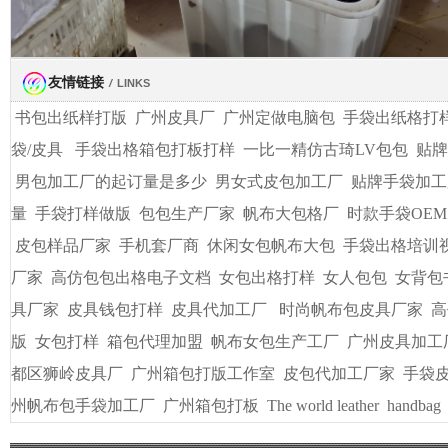
友情链接
/
LINKS
书包出纸样打版
广州皮具厂
广州定做电脑包
手袋出纸格打
袋/皮具
手袋出格箱包打板打样
一比一精仿古琦LV包包
贴牌
男包加工厂的起订量是多少
男女式皮包加工厂
贴牌手袋加工
量
手袋打样做版
包包生产厂家
帆布大包格厂
时款手袋OEM
皮包样品厂家
手机套厂商
休闲女包帆布大包
手袋出格培训
厂家
高仿包包出格电子文档
女包出格打样
女人包包
女背包
具厂家
皮具钱包打样
皮具代加工厂
时尚帆布包皮具厂家
高
版
女包打样
箱包代理加盟
帆布女包生产工厂
广州皮具加工
都区狮岭皮具厂
广州箱包打版工作室
皮包代加工厂家
手袋
州帆布包手袋加工厂
广州箱包打板
The world leather
handbag