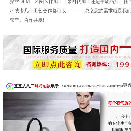
贴牌OEM，来图来样加工，来料代加工还是半成品加工任
种或者几种工艺合作都可以————总之您的需求就是我
荣幸。合作共赢!
更多
基基皮具厂
时尚包款
展示
/
GGPIJU FASHION SHOES EXHIBITION
每个有气质
厂房生产
的专业生产
一时间制定