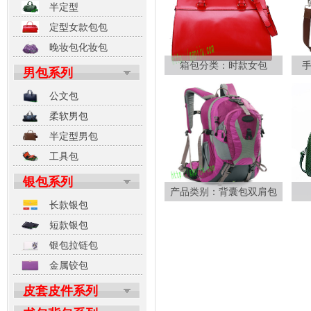
半定型
定型女款包包
晚妆包化妆包
箱包分类：时款女包
男包系列
公文包
柔软男包
半定型男包
工具包
银包系列
产品类别：背囊包双肩包
长款银包
短款银包
银包拉链包
金属铰包
皮套皮件系列