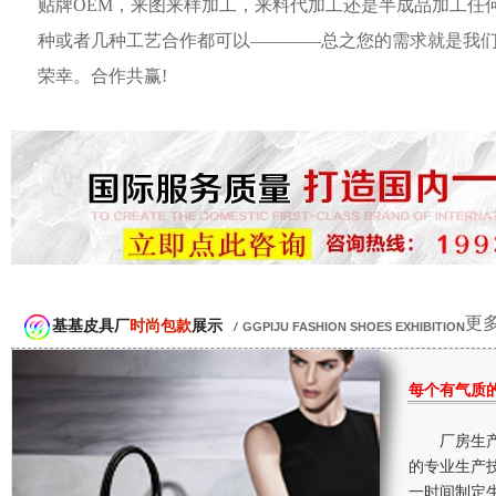
贴牌OEM，来图来样加工，来料代加工还是半成品加工任
种或者几种工艺合作都可以————总之您的需求就是我
荣幸。合作共赢!
更多
基基皮具厂
时尚包款
展示
/
GGPIJU FASHION SHOES EXHIBITION
每个有气质
厂房生产
的专业生产
一时间制定