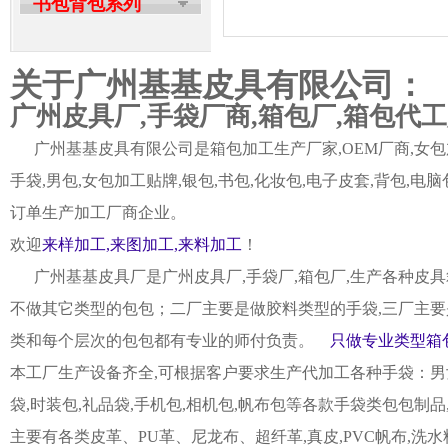
书包背包系列
关于广州基基皮具有限公司：
广州皮具厂,手袋厂商,箱包厂,箱包代
广州基基皮具有限公司是箱包加工生产厂家,OEM厂商,女包加
手袋,男包,女包加工贴牌,银包,书包,化妆包,电子皮套,背包
订单生产加工厂商企业。
欢迎
来样加工,来图加工,来料加工
！
广州基基皮具厂是广州皮具厂,手袋厂,箱包厂,生产各种皮具
不做其它类型的包包；二厂主要是做胶料类型的手袋,三厂主要
类和每个层次的包包都有专业的师付负责。
只做专业类型箱包
本工厂生产设备齐全,可根据客户要求生产代加工各种手袋：男女皮
袋,时装包,礼品袋,手机包,相机包,帆布包等各款手袋类包包制
主要有各类皮革、PU革、尼龙布、超纤革,真皮,PVC帆布,洗水