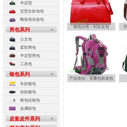
半定型
定型女款包包
晚妆包化妆包
箱包分类：时款女包
男包系列
公文包
柔软男包
半定型男包
工具包
银包系列
产品类别：背囊包双肩包
长款银包
短款银包
银包拉链包
金属铰包
皮套皮件系列