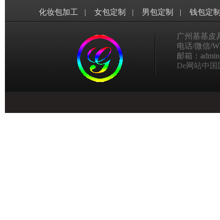
化妆包加工
|
女包定制
|
男包定制
|
钱包定
广州基基皮
电话/微信/Wha
邮箱：admin@g
De网站中国国