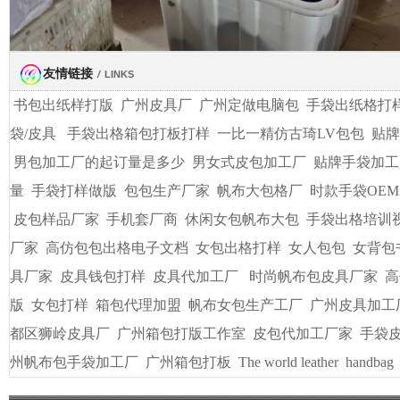
友情链接
/
LINKS
书包出纸样打版
广州皮具厂
广州定做电脑包
手袋出纸格打
袋/皮具
手袋出格箱包打板打样
一比一精仿古琦LV包包
贴牌
男包加工厂的起订量是多少
男女式皮包加工厂
贴牌手袋加工
量
手袋打样做版
包包生产厂家
帆布大包格厂
时款手袋OEM
皮包样品厂家
手机套厂商
休闲女包帆布大包
手袋出格培训
厂家
高仿包包出格电子文档
女包出格打样
女人包包
女背包
具厂家
皮具钱包打样
皮具代加工厂
时尚帆布包皮具厂家
高
版
女包打样
箱包代理加盟
帆布女包生产工厂
广州皮具加工
都区狮岭皮具厂
广州箱包打版工作室
皮包代加工厂家
手袋
州帆布包手袋加工厂
广州箱包打板
The world leather
handbag