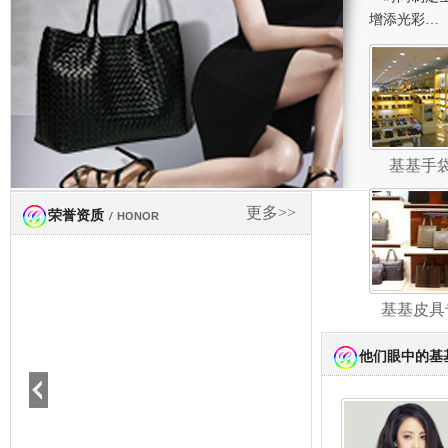
增添光彩…
基基手
更多>>
荣誉资质
/
HONOR
基基皮具
他们眼中的基