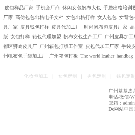
皮包样品厂家
手机套厂商
休闲女包帆布大包
手袋出格培训
厂家
高仿包包出格电子文档
女包出格打样
女人包包
女背包
具厂家
皮具钱包打样
皮具代加工厂
时尚帆布包皮具厂家
高
版
女包打样
箱包代理加盟
帆布女包生产工厂
广州皮具加工
都区狮岭皮具厂
广州箱包打版工作室
皮包代加工厂家
手袋
州帆布包手袋加工厂
广州箱包打板
The world leather
handbag
化妆包加工
|
女包定制
|
男包定制
|
钱包定
广州基基皮
电话/微信/Wha
邮箱：admin@g
De网站中国国