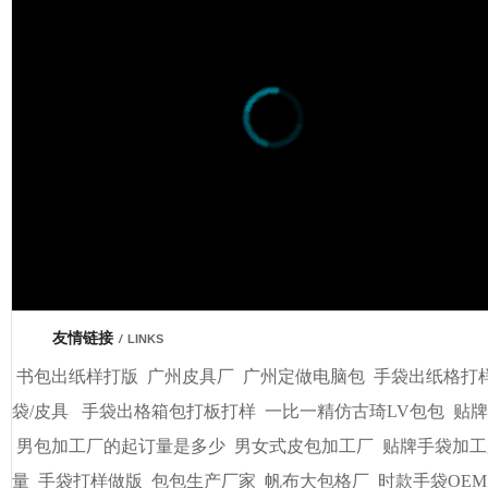
市商会会员单位
友情链接
/
LINKS
书包出纸样打版
广州皮具厂
广州定做电脑包
手袋出纸格打
袋/皮具
手袋出格箱包打板打样
一比一精仿古琦LV包包
贴牌
男包加工厂的起订量是多少
男女式皮包加工厂
贴牌手袋加工
量
手袋打样做版
包包生产厂家
帆布大包格厂
时款手袋OEM