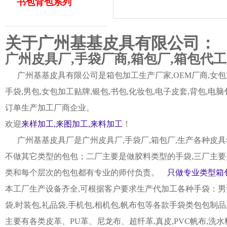
书包背包系列
关于广州基基皮具有限公司：
广州皮具厂,手袋厂商,箱包厂,箱包代
广州基基皮具有限公司是箱包加工生产厂家,OEM厂商,女包加
手袋,男包,女包加工贴牌,银包,书包,化妆包,电子皮套,背包
订单生产加工厂商企业。
欢迎
来样加工,来图加工,来料加工
！
广州基基皮具厂是广州皮具厂,手袋厂,箱包厂,生产各种皮具
不做其它类型的包包；二厂主要是做胶料类型的手袋,三厂主要
类和每个层次的包包都有专业的师付负责。
只做专业类型箱包
本工厂生产设备齐全,可根据客户要求生产代加工各种手袋：男女皮
袋,时装包,礼品袋,手机包,相机包,帆布包等各款手袋类包包制
主要有各类皮革、PU革、尼龙布、超纤革,真皮,PVC帆布,洗水