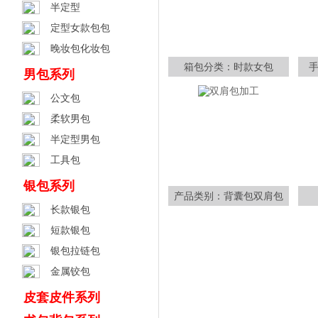
半定型
定型女款包包
晚妆包化妆包
箱包分类：时款女包
男包系列
公文包
柔软男包
半定型男包
工具包
银包系列
产品类别：背囊包双肩包
长款银包
短款银包
银包拉链包
金属铰包
皮套皮件系列