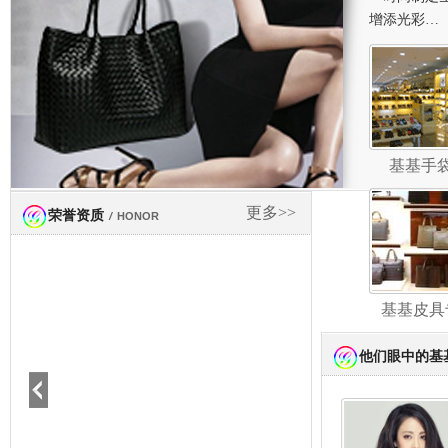
增添光彩…
基基手
更多>>
荣誉资质
/
HONOR
基基皮具
他们眼中的基