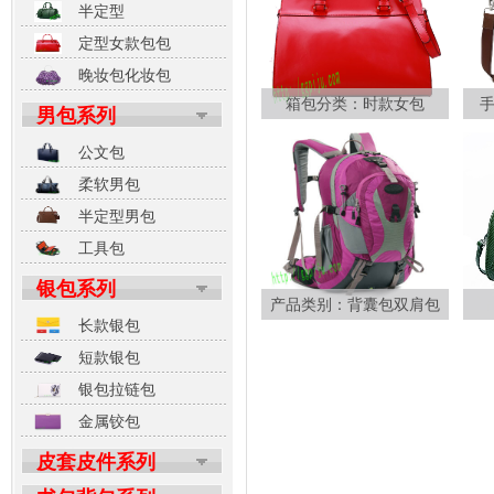
半定型
定型女款包包
晚妆包化妆包
箱包分类：时款女包
男包系列
公文包
柔软男包
半定型男包
工具包
银包系列
产品类别：背囊包双肩包
长款银包
短款银包
银包拉链包
金属铰包
皮套皮件系列