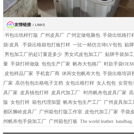
友情链接
/
LINKS
书包出纸样打版
广州皮具厂
广州定做电脑包
手袋出纸格打
袋/皮具
手袋出格箱包打板打样
一比一精仿古琦LV包包
贴牌
男包加工厂的起订量是多少
男女式皮包加工厂
贴牌手袋加工
量
手袋打样做版
包包生产厂家
帆布大包格厂
时款手袋OEM
皮包样品厂家
手机套厂商
休闲女包帆布大包
手袋出格培训
厂家
高仿包包出格电子文档
女包出格打样
女人包包
女背包
具厂家
皮具钱包打样
皮具代加工厂
时尚帆布包皮具厂家
高
版
女包打样
箱包代理加盟
帆布女包生产工厂
广州皮具加工
都区狮岭皮具厂
广州箱包打版工作室
皮包代加工厂家
手袋
州帆布包手袋加工厂
广州箱包打板
The world leather
handbag