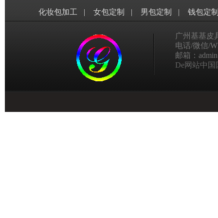
化妆包加工
|
女包定制
|
男包定制
|
钱包定
广州基基皮
电话/微信/Wha
邮箱：admin@g
De网站中国国