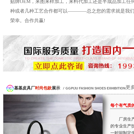
贴牌OEM，来图来样加工，来料代加工还是半成品加工任
种或者几种工艺合作都可以————总之您的需求就是我
荣幸。合作共赢!
更多
基基皮具厂
时尚包款
展示
/
GGPIJU FASHION SHOES EXHIBITION
每个有气质
厂房生产
的专业生产
一时间制定