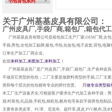
书包背包系列
关于广州基基皮具有限公司：
广州皮具厂,手袋厂商,箱包厂,箱包代
广州基基皮具有限公司是箱包加工生产厂家,OEM厂商,女包加
手袋,男包,女包加工贴牌,银包,书包,化妆包,电子皮套,背包
订单生产加工厂商企业。
欢迎
来样加工,来图加工,来料加工
！
广州基基皮具厂是广州皮具厂,手袋厂,箱包厂,生产各种皮具
不做其它类型的包包；二厂主要是做胶料类型的手袋,三厂主要
类和每个层次的包包都有专业的师付负责。
只做专业类型箱包
本工厂生产设备齐全,可根据客户要求生产代加工各种手袋：男女皮
袋,时装包,礼品袋,手机包,相机包,帆布包等各款手袋类包包制
主要有各类皮革、PU革、尼龙布、超纤革,真皮,PVC帆布,洗水