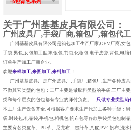
书包背包系列
关于广州基基皮具有限公司：
广州皮具厂,手袋厂商,箱包厂,箱包代
广州基基皮具有限公司是箱包加工生产厂家,OEM厂商,女包加
手袋,男包,女包加工贴牌,银包,书包,化妆包,电子皮套,背包
订单生产加工厂商企业。
欢迎
来样加工,来图加工,来料加工
！
广州基基皮具厂是广州皮具厂,手袋厂,箱包厂,生产各种皮具
不做其它类型的包包；二厂主要是做胶料类型的手袋,三厂主要
类和每个层次的包包都有专业的师付负责。
只做专业类型箱包
本工厂生产设备齐全,可根据客户要求生产代加工各种手袋：男女皮
袋,时装包,礼品袋,手机包,相机包,帆布包等各款手袋类包包制
主要有各类皮革、PU革、尼龙布、超纤革,真皮,PVC帆布,洗水