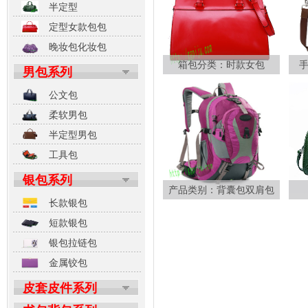
半定型
定型女款包包
晚妆包化妆包
箱包分类：时款女包
男包系列
公文包
柔软男包
半定型男包
工具包
银包系列
产品类别：背囊包双肩包
长款银包
短款银包
银包拉链包
金属铰包
皮套皮件系列