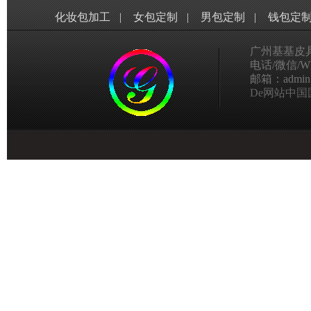
化妆包加工
|
女包定制
|
男包定制
|
钱包定
广州基基皮
电话/微信/Wha
邮箱：admin@g
De网站中国国