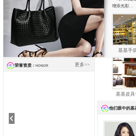
增添光彩…
基基手
更多>>
荣誉资质
/
HONOR
基基皮具
他们眼中的基