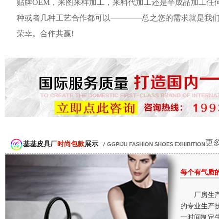
贴牌OEM，来图来样加工，来料代加工还是半成品加工任
种或者几种工艺合作都可以————总之您的需求就是我
荣幸。合作共赢!
更多
基基皮具厂
时尚包款
展示
/
GGPIJU FASHION SHOES EXHIBITION
每个有气质
厂房生产
的专业生产
一时间制定