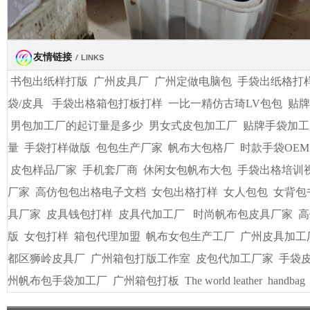
友情链接
/
LINKS
书包出纸样打版
广州皮具厂
广州定做电脑包
手袋出纸格打
袋/皮具
手袋出格箱包打板打样
一比一精仿古琦LV包包
贴牌
男包加工厂的起订量是多少
男女式皮包加工厂
贴牌手袋加工
量
手袋打样做版
包包生产厂家
帆布大包格厂
时款手袋OEM
皮包样品厂家
手机套厂商
休闲女包帆布大包
手袋出格培训
厂家
高仿包包出格电子文档
女包出格打样
女人包包
女背包
具厂家
皮具钱包打样
皮具代加工厂
时尚帆布包皮具厂家
高
版
女包打样
箱包代理加盟
帆布女包生产工厂
广州皮具加工
都区狮岭皮具厂
广州箱包打版工作室
皮包代加工厂家
手袋
州帆布包手袋加工厂
广州箱包打板
The world leather
handbag