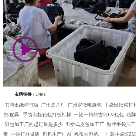
市商会会员单位
友情链接
/
LINKS
书包出纸样打版
广州皮具厂
广州定做电脑包
手袋出纸格打
袋/皮具
手袋出格箱包打板打样
一比一精仿古琦LV包包
贴牌
男包加工厂的起订量是多少
男女式皮包加工厂
贴牌手袋加工
量
手袋打样做版
包包生产厂家
帆布大包格厂
时款手袋OEM