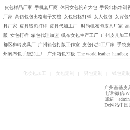
皮包样品厂家
手机套厂商
休闲女包帆布大包
手袋出格培训
厂家
高仿包包出格电子文档
女包出格打样
女人包包
女背包
具厂家
皮具钱包打样
皮具代加工厂
时尚帆布包皮具厂家
高
版
女包打样
箱包代理加盟
帆布女包生产工厂
广州皮具加工
都区狮岭皮具厂
广州箱包打版工作室
皮包代加工厂家
手袋
州帆布包手袋加工厂
广州箱包打板
The world leather
handbag
化妆包加工
|
女包定制
|
男包定制
|
钱包定
广州基基皮
电话/微信/Wha
邮箱：admin@g
De网站中国国