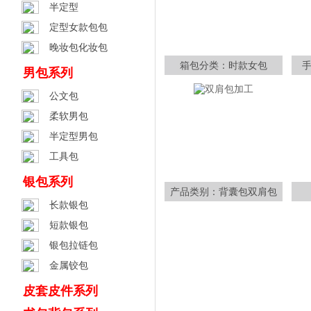
半定型
定型女款包包
晚妆包化妆包
箱包分类：时款女包
男包系列
公文包
柔软男包
半定型男包
工具包
银包系列
产品类别：背囊包双肩包
长款银包
短款银包
银包拉链包
金属铰包
皮套皮件系列