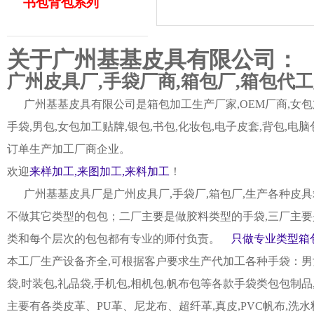
书包背包系列
关于广州基基皮具有限公司：
广州皮具厂,手袋厂商,箱包厂,箱包代
广州基基皮具有限公司是箱包加工生产厂家,OEM厂商,女包加
手袋,男包,女包加工贴牌,银包,书包,化妆包,电子皮套,背包
订单生产加工厂商企业。
欢迎
来样加工,来图加工,来料加工
！
广州基基皮具厂是广州皮具厂,手袋厂,箱包厂,生产各种皮具
不做其它类型的包包；二厂主要是做胶料类型的手袋,三厂主要
类和每个层次的包包都有专业的师付负责。
只做专业类型箱包
本工厂生产设备齐全,可根据客户要求生产代加工各种手袋：男女皮
袋,时装包,礼品袋,手机包,相机包,帆布包等各款手袋类包包制
主要有各类皮革、PU革、尼龙布、超纤革,真皮,PVC帆布,洗水