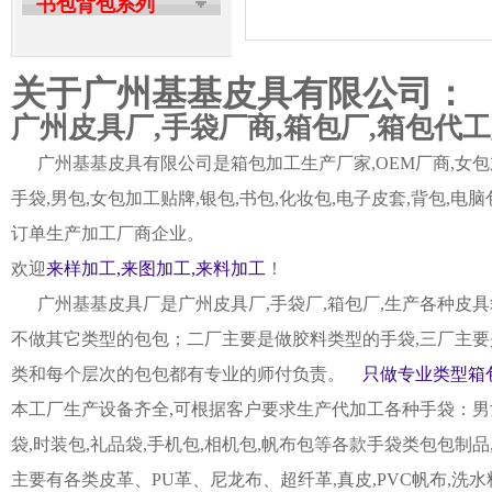
书包背包系列
关于广州基基皮具有限公司：
广州皮具厂,手袋厂商,箱包厂,箱包代
广州基基皮具有限公司是箱包加工生产厂家,OEM厂商,女包加
手袋,男包,女包加工贴牌,银包,书包,化妆包,电子皮套,背包
订单生产加工厂商企业。
欢迎
来样加工,来图加工,来料加工
！
广州基基皮具厂是广州皮具厂,手袋厂,箱包厂,生产各种皮具
不做其它类型的包包；二厂主要是做胶料类型的手袋,三厂主要
类和每个层次的包包都有专业的师付负责。
只做专业类型箱包
本工厂生产设备齐全,可根据客户要求生产代加工各种手袋：男女皮
袋,时装包,礼品袋,手机包,相机包,帆布包等各款手袋类包包制
主要有各类皮革、PU革、尼龙布、超纤革,真皮,PVC帆布,洗水