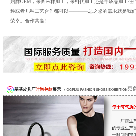
贴牌OEM，来图来样加工，来料代加工还是半成品加工任
种或者几种工艺合作都可以————总之您的需求就是我
荣幸。合作共赢!
更多
基基皮具厂
时尚包款
展示
/
GGPIJU FASHION SHOES EXHIBITION
每个有气质
厂房生产
的专业生产
一时间制定