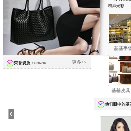
增添光彩…
基基手
更多>>
荣誉资质
/
HONOR
基基皮具
他们眼中的基