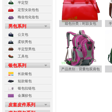
半定型
定型女款包包
晚妆包化妆包
箱包分类：时款女包
男包系列
公文包
柔软男包
半定型男包
工具包
银包系列
产品类别：背囊包双肩包
长款银包
短款银包
银包拉链包
金属铰包
皮套皮件系列