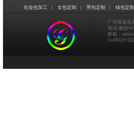
化妆包加工
|
女包定制
|
男包定制
|
钱包定
广州基基皮
电话/微信/Wha
邮箱：admin@g
De网站中国国