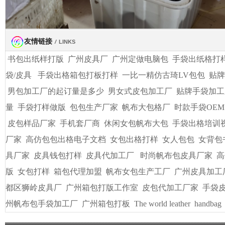
友情链接
/
LINKS
书包出纸样打版
广州皮具厂
广州定做电脑包
手袋出纸格打
袋/皮具
手袋出格箱包打板打样
一比一精仿古琦LV包包
贴牌
男包加工厂的起订量是多少
男女式皮包加工厂
贴牌手袋加工
量
手袋打样做版
包包生产厂家
帆布大包格厂
时款手袋OEM
皮包样品厂家
手机套厂商
休闲女包帆布大包
手袋出格培训
厂家
高仿包包出格电子文档
女包出格打样
女人包包
女背包
具厂家
皮具钱包打样
皮具代加工厂
时尚帆布包皮具厂家
高
版
女包打样
箱包代理加盟
帆布女包生产工厂
广州皮具加工
都区狮岭皮具厂
广州箱包打版工作室
皮包代加工厂家
手袋
州帆布包手袋加工厂
广州箱包打板
The world leather
handbag