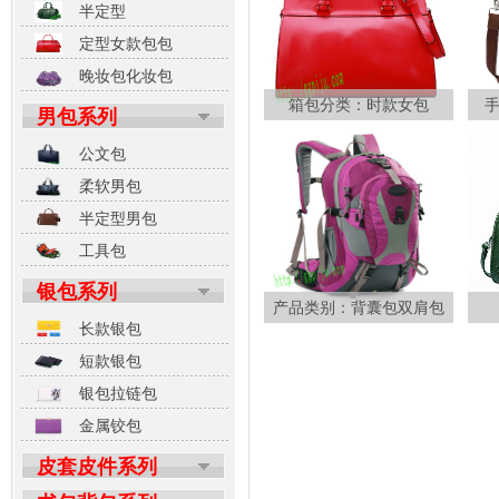
半定型
定型女款包包
晚妆包化妆包
箱包分类：时款女包
男包系列
公文包
柔软男包
半定型男包
工具包
银包系列
产品类别：背囊包双肩包
长款银包
短款银包
银包拉链包
金属铰包
皮套皮件系列