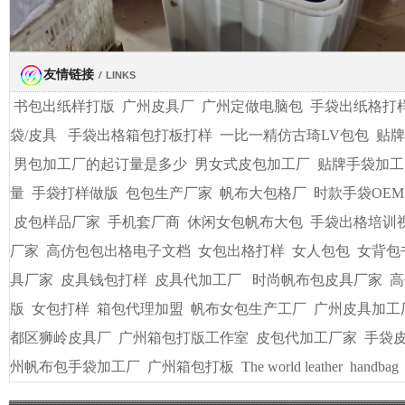
友情链接
/
LINKS
书包出纸样打版
广州皮具厂
广州定做电脑包
手袋出纸格打
袋/皮具
手袋出格箱包打板打样
一比一精仿古琦LV包包
贴牌
男包加工厂的起订量是多少
男女式皮包加工厂
贴牌手袋加工
量
手袋打样做版
包包生产厂家
帆布大包格厂
时款手袋OEM
皮包样品厂家
手机套厂商
休闲女包帆布大包
手袋出格培训
厂家
高仿包包出格电子文档
女包出格打样
女人包包
女背包
具厂家
皮具钱包打样
皮具代加工厂
时尚帆布包皮具厂家
高
版
女包打样
箱包代理加盟
帆布女包生产工厂
广州皮具加工
都区狮岭皮具厂
广州箱包打版工作室
皮包代加工厂家
手袋
州帆布包手袋加工厂
广州箱包打板
The world leather
handbag