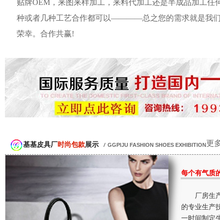
贴牌OEM，来图来样加工，来料代加工还是半成品加工任
种或者几种工艺合作都可以————总之您的需求就是我
荣幸。合作共赢!
更多
基基皮具厂
时尚包款
展示
/
GGPIJU FASHION SHOES EXHIBITION
每个有气质
厂房生产
的专业生产
一时间制定