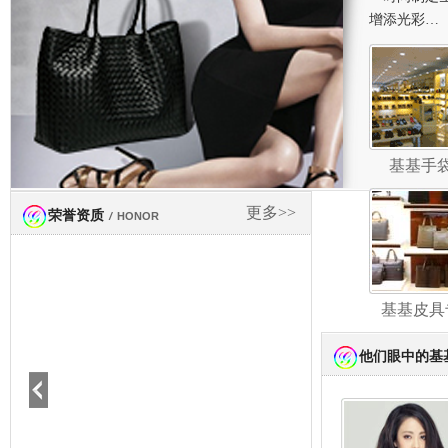
增添光彩…
基基手
更多>>
荣誉资质
/
HONOR
基基皮具
他们眼中的基