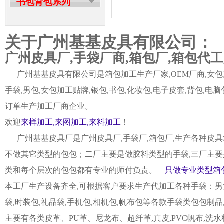
书包背包系列
关于广州基基皮具有限公司：
广州皮具厂,手袋厂商,箱包厂,箱包代
广州基基皮具有限公司是箱包加工生产厂家,OEM厂商,女包加
手袋,男包,女包加工贴牌,银包,书包,化妆包,电子皮套,背包
订单生产加工厂商企业。
欢迎
来样加工,来图加工,来料加工
！
广州基基皮具厂是广州皮具厂,手袋厂,箱包厂,生产各种皮具
不做其它类型的包包；二厂主要是做胶料类型的手袋,三厂主要
类和每个层次的包包都有专业的师付负责。
只做专业类型箱包
本工厂生产设备齐全,可根据客户要求生产代加工各种手袋：男女皮
袋,时装包,礼品袋,手机包,相机包,帆布包等各款手袋类包包制
主要有各类皮革、PU革、尼龙布、超纤革,真皮,PVC帆布,洗水