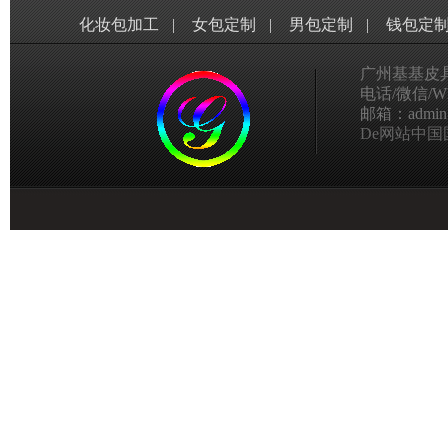
化妆包加工
|
女包定制
|
男包定制
|
钱包定
广州基基皮
电话/微信/Wha
邮箱：admin@g
De网站中国国