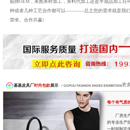
贴牌OEM，来图来样加工，来料代加工还是半成品加工任
种或者几种工艺合作都可以————总之您的需求就是我
荣幸。合作共赢!
更多
基基皮具厂
时尚包款
展示
/
GGPIJU FASHION SHOES EXHIBITION
每个有气质
厂房生产
的专业生产
一时间制定