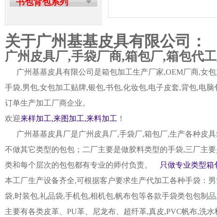
书包背包系列
关于广州基基皮具有限公司：
广州皮具厂,手袋厂商,箱包厂,箱包代
广州基基皮具有限公司是箱包加工生产厂家,OEM厂商,女包加
手袋,男包,女包加工贴牌,银包,书包,化妆包,电子皮套,背包
订单生产加工厂商企业。
欢迎
来样加工,来图加工,来料加工
！
广州基基皮具厂是广州皮具厂,手袋厂,箱包厂,生产各种皮具
不做其它类型的包包；二厂主要是做胶料类型的手袋,三厂主要
类和每个层次的包包都有专业的师付负责。
只做专业类型箱包
本工厂生产设备齐全,可根据客户要求生产代加工各种手袋：男女皮
袋,时装包,礼品袋,手机包,相机包,帆布包等各款手袋类包包制
主要有各类皮革、PU革、尼龙布、超纤革,真皮,PVC帆布,洗水