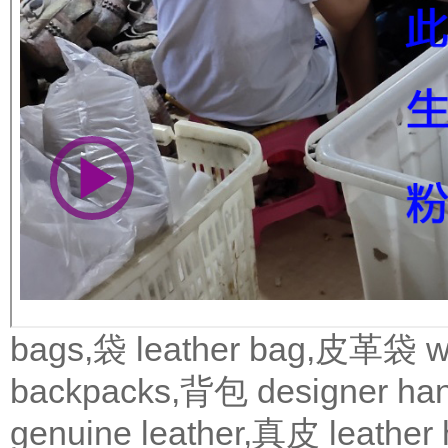
bags,袋
leather bag,皮革袋
w
backpacks,背包
designer 
genuine leather,真皮
leath