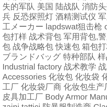
失的军队
美国 陆战队
消防头
兵
反恐探照灯
酒精测试仪
军
工メーカー
lapdswat狙击枪
包打样
战术背包
军用背包,
包
战争战略包
快速包
箱包打
ブランドバッグ
特种部队
样
Industrial factory
战术教学
战
Accessories
化妆包
化妆袋
工厂
化妆袋厂商
化妆包生产
皮具加工厂
Body Armor Manu
zaini tattici
防暴服制造商
Cla