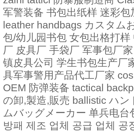
军警装备
书包出纸样
迷彩包
leather
handbags
カスタム
包/幼儿园书包
女包出格打样
厂
皮具厂
手袋厂
军事包厂家
镇皮具公司
学生书包生产厂
具军事警用产品代工厂家
co
OEM
防弹装备
tactical
backp
の卸,製造,販売
ballistic
ハン
ムバッグメーカー
单兵电台
방패 제조 업체 공급 업체 공