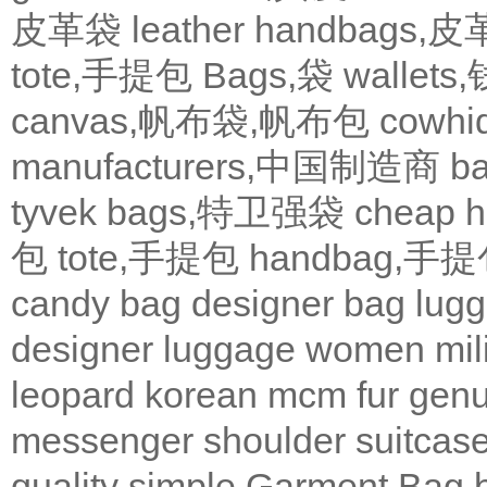
皮革袋
leather handbags
tote,手提包
Bags,袋
wallets
canvas,帆布袋,帆布包
cowh
manufacturers,中国制造商
b
tyvek bags,特卫强袋
cheap
包
tote,手提包
handbag,手
candy bag
designer bag
lugg
designer
luggage
women
mil
leopard
korean
mcm
fur
genu
messenger
shoulder
suitcas
quality
simple
Garment Bag