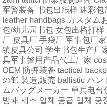
军警装备
书包出纸样
迷彩包
leather
handbags
カスタム
包/幼儿园书包
女包出格打样
厂
皮具厂
手袋厂
军事包厂家
镇皮具公司
学生书包生产厂
具军事警用产品代工厂家
co
OEM
防弹装备
tactical
backp
の卸,製造,販売
ballistic
ハン
ムバッグメーカー
单兵电台
방패 제조 업체 공급 업체 공