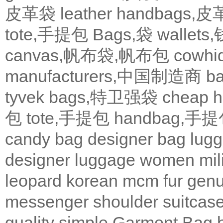
皮革袋
leather handbags
tote,手提包
Bags,袋
wallets
canvas,帆布袋,帆布包
cowh
manufacturers,中国制造商
b
tyvek bags,特卫强袋
cheap
包
tote,手提包
handbag,手
candy bag
designer bag
lugg
designer
luggage
women
mil
leopard
korean
mcm
fur
genu
messenger
shoulder
suitcas
quality
simple
Garment Bag