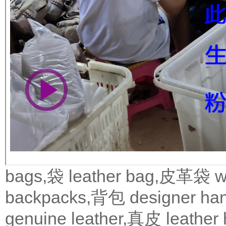
bags,袋
leather bag,皮革袋
w
backpacks,背包
designer 
genuine leather,真皮
leath