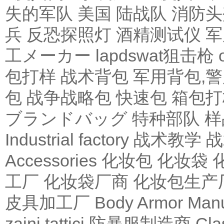
失的军队
美国 陆战队
消防头
兵
反恐探照灯
酒精测试仪
军
工メーカー
lapdswat狙击枪
包打样
战术背包
军用背包,
包
战争战略包
快速包
箱包打
ブランドバッグ
特种部队
样
Industrial factory
战术教学
战
Accessories
化妆包
化妆袋
工厂
化妆袋厂商
化妆包生产
皮具加工厂
Body Armor Manu
zaini tattici
防暴服制造商
Cla