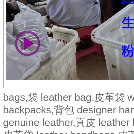
bags,袋
leather bag,皮革袋
w
backpacks,背包
designer 
genuine leather,真皮
leath