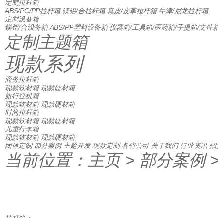
定制拉杆箱
ABS/PC/PP拉杆箱
镁铝/合拉杆箱
真皮/皮革拉杆箱
牛津/尼龙拉杆箱
定制设备箱
镁铝/合设备箱
ABS/PP塑料设备箱
仪器箱/工具箱/医药箱/手提箱/文件
定制主题箱
现款系列
商务拉杆箱
现款软材箱
现款硬材箱
旅行登机箱
现款软材箱
现款硬材箱
时尚拉杆箱
现款软材箱
现款硬材箱
儿童行李箱
现款软材箱
现款硬材箱
团体定制
部分案例
主题开发
现款定制
各省公司
关于我们
行业资讯
招
当前位置：
主页
>
部分案例