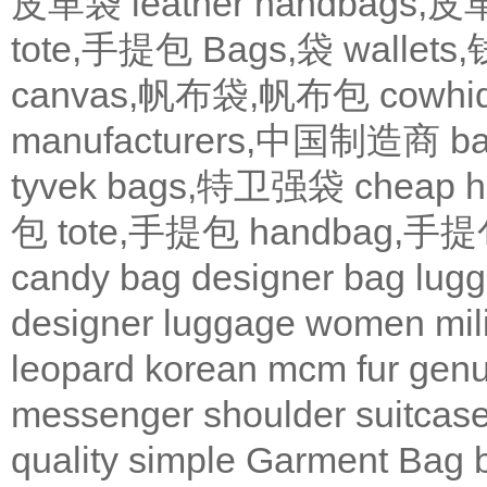
皮革袋
leather handbags
tote,手提包
Bags,袋
wallets
canvas,帆布袋,帆布包
cowh
manufacturers,中国制造商
b
tyvek bags,特卫强袋
cheap
包
tote,手提包
handbag,手
candy bag
designer bag
lugg
designer
luggage
women
mil
leopard
korean
mcm
fur
genu
messenger
shoulder
suitcas
quality
simple
Garment Bag