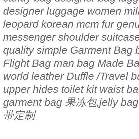
designer
luggage
women
mil
leopard
korean
mcm
fur
genu
messenger
shoulder
suitcas
quality
simple
Garment Bag
Flight Bag
man bag
Made Ba
world leather
Duffle /Travel 
upper
hides
toilet kit
waist b
garment bag
果冻包,jelly bag
带定制