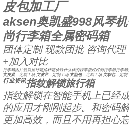
皮包加工厂
aksen奥凯盛998风琴
尚行李箱全属密码箱
团体定制
现款团批
咨询代理
+加入对比
行李箱图片
最新旅行箱
拉杆箱价钱
什么样的行李箱好
好的行李箱
行李箱
文皮具
--定制工场
文皮艺
--定制工场
文型包
--定制工场
文帜包
--定制
行业资讯
指纹解锁旅行箱
指纹解锁在智能手机上已经
的应用才刚刚起步。和密码
更加高效，而且不用再担心忘掉