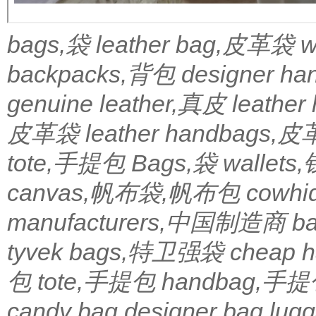
bags,袋
leather bag,皮革袋
w
backpacks,背包
designer 
genuine leather,真皮
leath
皮革袋
leather handbags
tote,手提包
Bags,袋
wallets
canvas,帆布袋,帆布包
cowh
manufacturers,中国制造商
b
tyvek bags,特卫强袋
cheap
包
tote,手提包
handbag,手
candy bag
designer bag
lugg