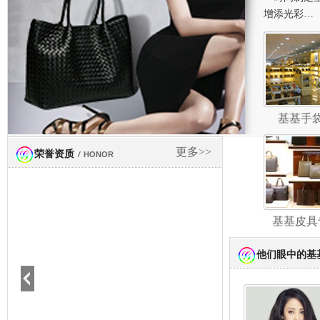
增添光彩…
基基手
更多>>
荣誉资质
/
HONOR
基基皮具
他们眼中的基