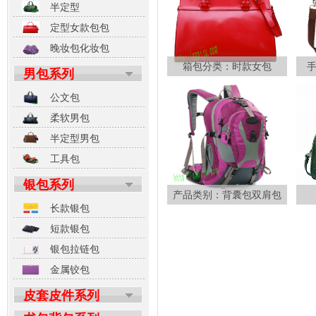
半定型
定型女款包包
晚妆包化妆包
箱包分类：时款女包
男包系列
公文包
柔软男包
半定型男包
工具包
银包系列
产品类别：背囊包双肩包
长款银包
短款银包
银包拉链包
金属铰包
皮套皮件系列