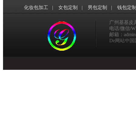
化妆包加工
|
女包定制
|
男包定制
|
钱包定
广州基基皮
电话/微信/Wha
邮箱：admin@g
De网站中国国