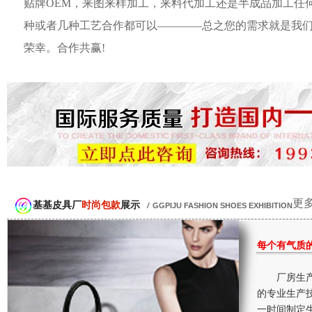
贴牌OEM，来图来样加工，来料代加工还是半成品加工任
种或者几种工艺合作都可以————总之您的需求就是我
荣幸。合作共赢!
更多
基基皮具厂
时尚包款
展示
/
GGPIJU FASHION SHOES EXHIBITION
每个有气质
厂房生产
的专业生产
一时间制定