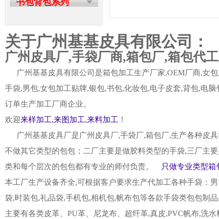
书包背包系列
关于广州基基皮具有限公司：
广州皮具厂,手袋厂商,箱包厂,箱包代
广州基基皮具有限公司是箱包加工生产厂家,OEM厂商,女包加
手袋,男包,女包加工贴牌,银包,书包,化妆包,电子皮套,背包
订单生产加工厂商企业。
欢迎
来样加工,来图加工,来料加工
！
广州基基皮具厂是广州皮具厂,手袋厂,箱包厂,生产各种皮具
不做其它类型的包包；二厂主要是做胶料类型的手袋,三厂主要
类和每个层次的包包都有专业的师付负责。
只做专业类型箱包
本工厂生产设备齐全,可根据客户要求生产代加工各种手袋：男女皮
袋,时装包,礼品袋,手机包,相机包,帆布包等各款手袋类包包制
主要有各类皮革、PU革、尼龙布、超纤革,真皮,PVC帆布,洗水