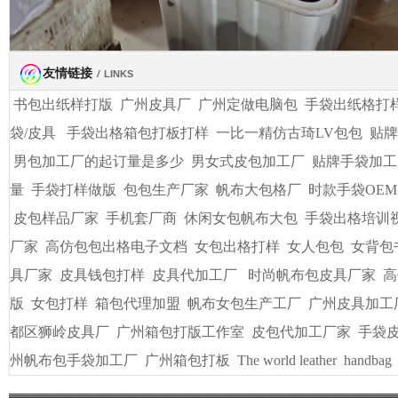
友情链接
/
LINKS
书包出纸样打版
广州皮具厂
广州定做电脑包
手袋出纸格打
袋/皮具
手袋出格箱包打板打样
一比一精仿古琦LV包包
贴牌
男包加工厂的起订量是多少
男女式皮包加工厂
贴牌手袋加工
量
手袋打样做版
包包生产厂家
帆布大包格厂
时款手袋OEM
皮包样品厂家
手机套厂商
休闲女包帆布大包
手袋出格培训
厂家
高仿包包出格电子文档
女包出格打样
女人包包
女背包
具厂家
皮具钱包打样
皮具代加工厂
时尚帆布包皮具厂家
高
版
女包打样
箱包代理加盟
帆布女包生产工厂
广州皮具加工
都区狮岭皮具厂
广州箱包打版工作室
皮包代加工厂家
手袋
州帆布包手袋加工厂
广州箱包打板
The world leather
handbag