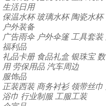
生活日用
保温水杯
玻璃水杯
陶瓷水杯
户外装备
广告雨伞
户外伞篷
工具套装
福利品
礼品卡册
食品礼盒
银珠宝
数
用
劳保用品
汽车周边
服饰品
正装西装
商务衬衫
领带丝巾
浴巾
行业制服
工服工装