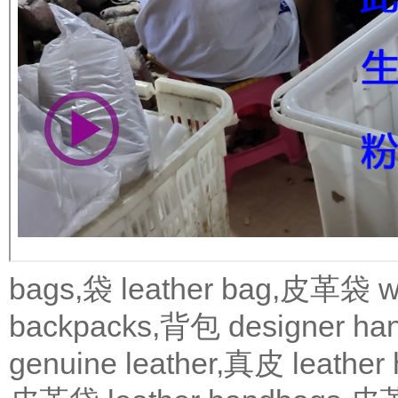
bags,袋
leather bag,皮革袋
w
backpacks,背包
designer 
genuine leather,真皮
leath