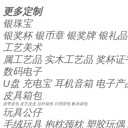
更多定制
银珠宝
银奖杯
银币章
银奖牌
银礼品
工艺美术
属工艺品
实木工艺品
奖杯证
数码电子
U盘
充电宝
耳机音箱
电子产
皮具箱包
皮带皮包
皮艺皮盒
拉杆箱包
日用背包
帆布袋包
玩具公仔
毛绒玩具
抱枕颈枕
塑胶玩偶