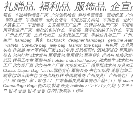
礼赠品, 福利品, 服饰品, 企宣
箱包
军品特种装备厂家
户外运动枪包
新标单警装备
警用帐篷
户外
部队皮带
军用腰带
北约仓储号
军用品官方网站
军用提包
北约
术装备工厂
军警装备
公安腰带工厂生产
防弹器材生产厂家
军用
用背包生产厂家
装枪的包叫什么
手枪袋
装手枪的袋子叫什么
军
广州皮具厂家
皮具代加工
皮包代加工厂家
手袋皮具加工厂
广州
生产
handbag
男包
backpack
designer handbags
genuine leat
wallets
Cowhide bag
jelly bag
fashion tote bags
包包网
皮具
头盔
作战服
生产军帽的厂家
18式单兵
反恐探照灯
酒精测试仪
军用腰
弹衣
包包打样
战术背包
军用背包,警用背包
军事背包
运动包
模块化背
部队
样品工作室
军警包袋
holster Industrial factory
战术教学
战术枪包 
工厂
化妆袋厂商
化妆包生产厂家
化妆袋加工厂
俄罗斯战术包
皮具加
Classic Diaper Bag
TacTec戰術背心
军警装备
书包出纸样
迷彩包加工
制背包/幼儿园书包
女包出格打样
中国制造商
广州皮具厂
广州钱包厂
产厂家
钱包厂家，银包工厂
广东基基皮具军事警用产品代工厂家
cos
Camouflage Bags
鞄の卸,製造,販売
ballistic
ハンドバッグ,鞄
サステ
조 업체 공급 업체 공장
包袋打板制版工作室