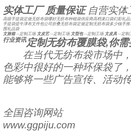
实体工厂 质量保证
自营实体
高级手提袋
定做无纺布袋哪好
无纺布种植袋供应商
高档束口袋
幻彩礼品
手提袋
提牛津布文件包公司
折叠无纺布袋定做
定制无纺布袋多少钱
手推
围
礼品袋
文旅箱
--定制工场
文皮艺
--定制工场
文型包
--定制工场
文皮具
--定制
行业资讯
定制无纺布覆膜袋,你需
在当代无纺布袋市场中，
色彩中很好的一种环保袋了
能够将一些广告宣传、活动传
全国咨询网站
www.ggpiju.com