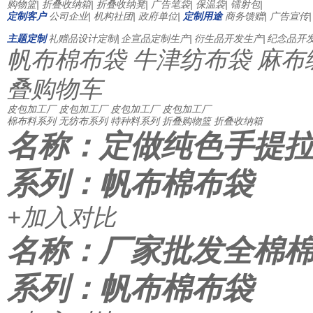
购物篮
|
折叠收纳箱
|
折叠收纳凳
|
广告笔袋
|
保温袋
|
镭射包
|
定制客户
公司企业
|
机构社团
|
政府单位
|
定制用途
商务馈赠
|
广告宣传
|
主题定制
礼赠品设计定制
|
企宣品定制生产
|
衍生品开发生产
|
纪念品开
帆布棉布袋
牛津纺布袋
麻布
叠购物车
皮包加工厂
皮包加工厂
皮包加工厂
皮包加工厂
棉布料系列
无纺布系列
特种料系列
折叠购物篮
折叠收纳箱
名称：定做纯色手提
系列：帆布棉布袋
+加入对比
名称：厂家批发全棉
系列：帆布棉布袋