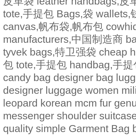
皮革袋
leather handbags
tote,手提包
Bags,袋
wallets
canvas,帆布袋,帆布包
cowh
manufacturers,中国制造商
b
tyvek bags,特卫强袋
cheap
包
tote,手提包
handbag,手
candy bag
designer bag
lugg
designer
luggage
women
mil
leopard
korean
mcm
fur
genu
messenger
shoulder
suitcas
quality
simple
Garment Bag