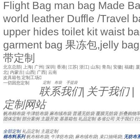
Flight Bag
man bag
Made Ba
world leather
Duffle /Travel 
upper
hides
toilet kit
waist b
garment bag
果冻包,jelly bag
带定制
北京总部
|
上海
|
广州
|
深圳
|
香港
|
江苏
|
浙江
|
山东
|
青岛
|
安徽
|
福建
|
厦
北
|
内蒙古
|
山西
|
广西
|
云南
皮具箱包 定制工场

一切因您定制
定制
布袋
手提袋
联系我们
|
关于我们
|
定制网站
帆布棉布袋
牛津纺布袋
麻布绒布袋
普通无纺袋
覆膜无纺袋
折叠购物
团体定制
部分案例
主题开发
基基箱包
礼品定制
各省公司
关于我们
行
全部定制
礼品定制
主题定制
棉布料系列
帆布棉布袋
|
牛津纺布袋
|
麻布绒布袋
|
束口抽绳袋
|
无纺布