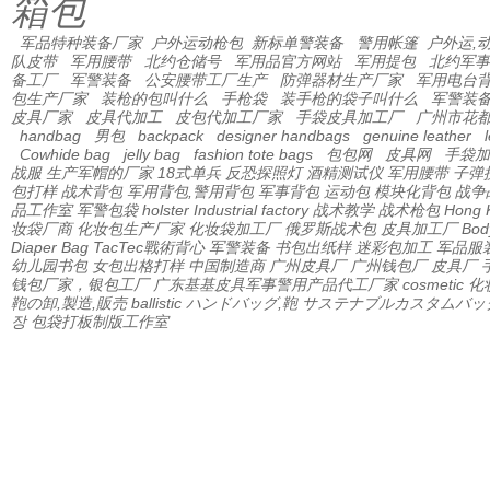
箱包
军品特种装备厂家
户外运动枪包
新标单警装备
警用帐篷
户外运,
队皮带
军用腰带
北约仓储号
军用品官方网站
军用提包
北约军事
备工厂
军警装备
公安腰带工厂生产
防弹器材生产厂家
军用电台
包生产厂家
装枪的包叫什么
手枪袋
装手枪的袋子叫什么
军警装
皮具厂家
皮具代加工
皮包代加工厂家
手袋皮具加工厂
广州市花
handbag
男包
backpack
designer handbags
genuine leather
Cowhide bag
jelly bag
fashion tote bags
包包网
皮具网
手袋加
战服
生产军帽的厂家
18式单兵
反恐探照灯
酒精测试仪
军用腰带
子弹
包打样
战术背包
军用背包,警用背包
军事背包
运动包
模块化背包
战争
品工作室
军警包袋
holster Industrial factory
战术教学
战术枪包 Hong 
妆袋厂商
化妆包生产厂家
化妆袋加工厂
俄罗斯战术包
皮具加工厂
Bod
Diaper Bag
TacTec戰術背心
军警装备
书包出纸样
迷彩包加工
军品服
幼儿园书包
女包出格打样
中国制造商
广州皮具厂
广州钱包厂
皮具厂
钱包厂家，银包工厂
广东基基皮具军事警用产品代工厂家
cosmetic
鞄の卸,製造,販売
ballistic
ハンドバッグ,鞄
サステナブルカスタムバッ
장
包袋打板制版工作室