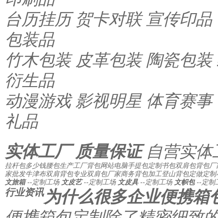
台历挂历
贺卡对联
宣传印品
包装品
竹木包装
皮革包装
陶瓷包装
衍生品
动漫游戏
影视明星
体育赛事
礼品
实体工厂 质量保证
自营实体
拉杆包多少钱
腰包生产工厂
背包网站
电脑手提包
定制书包
双肩包背包厂
家批发
牛津布双肩背包
专业双肩包厂家
商务背包加工
登山背包定做
定制
文旅箱
--定制工场
文皮艺
--定制工场
文皮具
--定制工场
文帜包
--定制
行业资讯
为什么很多企业便携箱
便携箱包定制除了精密细致