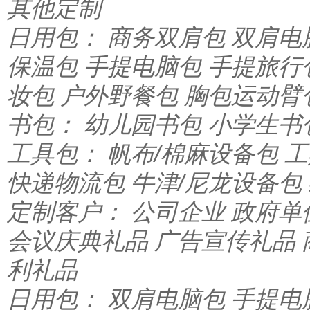
其他定制
日用包：
商务双肩包
双肩电
保温包
手提电脑包
手提旅行
妆包
户外野餐包
胸包运动臂
书包：
幼儿园书包
小学生书
工具包：
帆布/棉麻设备包
工
快递物流包
牛津/尼龙设备包
定制客户：
公司企业
政府单
会议庆典礼品
广告宣传礼品
利礼品
日用包：
双肩电脑包
手提电