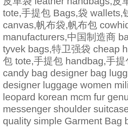
皮革袋
leather handbags
tote,手提包
Bags,袋
wallets
canvas,帆布袋,帆布包
cowh
manufacturers,中国制造商
b
tyvek bags,特卫强袋
cheap
包
tote,手提包
handbag,手
candy bag
designer bag
lugg
designer
luggage
women
mil
leopard
korean
mcm
fur
genu
messenger
shoulder
suitcas
quality
simple
Garment Bag