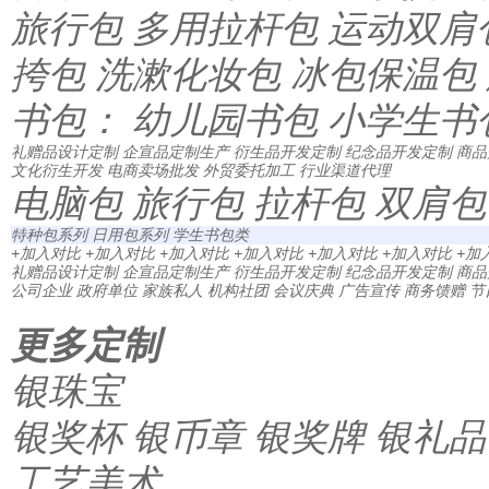
旅行包
多用拉杆包
运动双肩
挎包
洗漱化妆包
冰包保温包
书包：
幼儿园书包
小学生书
礼赠品设计定制
企宣品定制生产
衍生品开发定制
纪念品开发定制
商品
文化衍生开发
电商卖场批发
外贸委托加工
行业渠道代理
电脑包
旅行包
拉杆包
双肩包
特种包系列
日用包系列
学生书包类
+加入对比
+加入对比
+加入对比
+加入对比
+加入对比
+加入对比
+加
礼赠品设计定制
企宣品定制生产
衍生品开发定制
纪念品开发定制
商品
公司企业
政府单位
家族私人
机构社团
会议庆典
广告宣传
商务馈赠
节
更多定制
银珠宝
银奖杯
银币章
银奖牌
银礼品
工艺美术