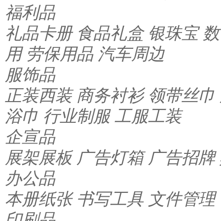
福利品
礼品卡册
食品礼盒
银珠宝
数
用
劳保用品
汽车周边
服饰品
正装西装
商务衬衫
领带丝巾
浴巾
行业制服
工服工装
企宣品
展架展板
广告灯箱
广告招牌
办公品
本册纸张
书写工具
文件管理
印刷品