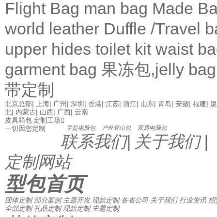
Flight Bag
man bag
Made Ba
world leather
Duffle /Travel 
upper
hides
toilet kit
waist b
garment bag
果冻包,jelly bag
带定制
北京总部
|
上海
|
广州
|
深圳
|
香港
|
江苏
|
浙江
|
山东
|
青岛
|
安徽
|
福建
|
厦
北
|
内蒙古
|
山西
|
广西
|
云南
皮具箱包 定制工场

一切因您定制
手提电脑包
户外登山包
双肩电脑包
联系我们
|
关于我们
|
定制网站
型包首页
团体定制
部分案例
主题开发
现款定制
各省公司
关于我们
行业资讯
招
全部定制
礼品定制
现款定制
主题定制