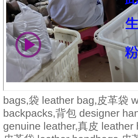
bags,袋
leather bag,皮革袋
w
backpacks,背包
designer 
genuine leather,真皮
leath