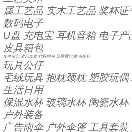
属工艺品
实木工艺品
奖杯证
数码电子
U盘
充电宝
耳机音箱
电子产
皮具箱包
皮带皮包
皮艺皮盒
拉杆箱包
日用背包
帆布袋包
玩具公仔
毛绒玩具
抱枕颈枕
塑胶玩偶
生活日用
保温水杯
玻璃水杯
陶瓷水杯
户外装备
广告雨伞
户外伞篷
工具套装