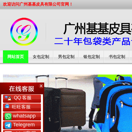
欢迎访问广州基基皮具有限公司官网！
网站首页
女包定制
男包定制
银包定制
书包定制
工厂简介
QQ 客服
旺旺客服
whatsapp
Telegrem