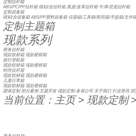
定制拉杆箱
ABS/PC/PP拉杆箱
镁铝/合拉杆箱
真皮/皮革拉杆箱
牛津/尼龙拉杆箱
定制设备箱
镁铝/合设备箱
ABS/PP塑料设备箱
仪器箱/工具箱/医药箱/手提箱/文件
定制主题箱
现款系列
商务拉杆箱
现款软材箱
现款硬材箱
旅行登机箱
现款软材箱
现款硬材箱
时尚拉杆箱
现款软材箱
现款硬材箱
儿童行李箱
现款软材箱
现款硬材箱
团体定制
部分案例
主题开发
现款定制
各省公司
关于我们
行业资讯
招
当前位置：
主页
>
现款定制