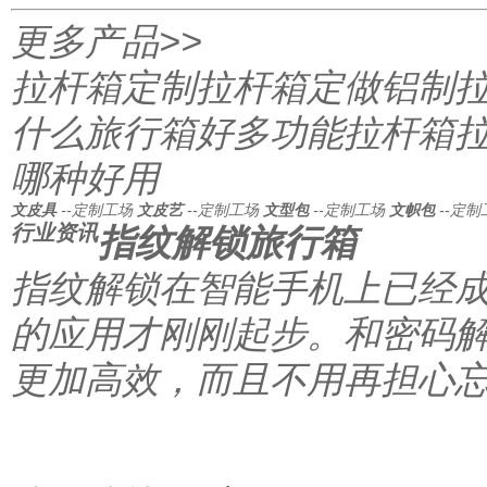
更多产品>>
拉杆箱定制
拉杆箱定做
铝制
什么旅行箱好
多功能拉杆箱
哪种好用
文皮具
--定制工场
文皮艺
--定制工场
文型包
--定制工场
文帜包
--定制
行业资讯
指纹解锁旅行箱
指纹解锁在智能手机上已经
的应用才刚刚起步。和密码
更加高效，而且不用再担心忘掉