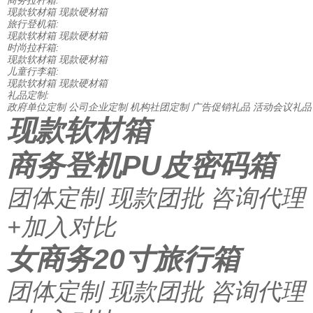
商务拉杆箱:
现款软材箱
现款硬材箱
旅行登机箱:
现款软材箱
现款硬材箱
时尚拉杆箱:
现款软材箱
现款硬材箱
儿童行李箱:
现款软材箱
现款硬材箱
礼品定制:
政府单位定制
公司企业定制
机构社团定制
广告促销礼品
活动会议礼品
现款软材箱
商务登机PU皮密码箱
团体定制
现款团批
咨询代理
+加入对比
女商务20寸旅行箱
团体定制
现款团批
咨询代理