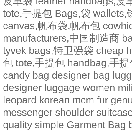
皮革袋
leather handbags
tote,手提包
Bags,袋
wallets
canvas,帆布袋,帆布包
cowh
manufacturers,中国制造商
b
tyvek bags,特卫强袋
cheap
包
tote,手提包
handbag,手
candy bag
designer bag
lugg
designer
luggage
women
mil
leopard
korean
mcm
fur
genu
messenger
shoulder
suitcas
quality
simple
Garment Bag