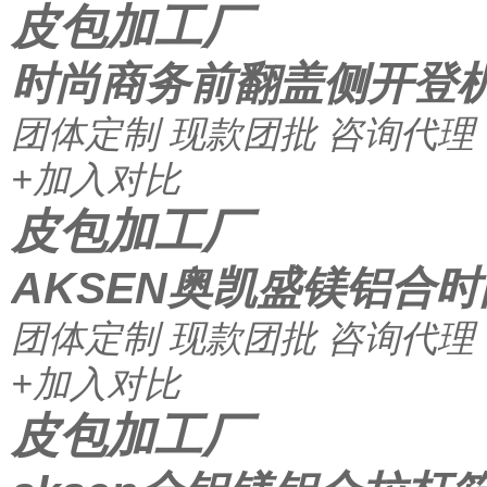
皮包加工厂
时尚商务前翻盖侧开登机
团体定制
现款团批
咨询代理
+加入对比
皮包加工厂
AKSEN奥凯盛镁铝合
团体定制
现款团批
咨询代理
+加入对比
皮包加工厂